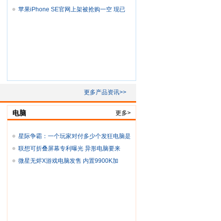
管
苹果iPhone SE官网上架被抢购一空 现已
再次
更多产品资讯>>
电脑
更多>
星际争霸：一个玩家对付多少个发狂电脑是
极
联想可折叠屏幕专利曝光 异形电脑要来
了？
微星无烬X游戏电脑发售 内置9900K加
2080Ti