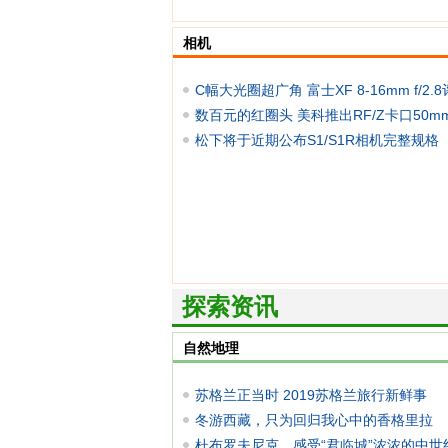
相机
C幅大光圈超广角 富士XF 8-16mm f/2.
数百元的红圈头 美科推出RF/Z卡口50m
f/1.7
松下将于近期公布S1/S1R相机完整规格
探索资讯
自然地理
苏格兰正当时 2019苏格兰旅行新鲜事
冬游西藏，只为回归我心中的香格里拉
杜布罗夫尼克，感受“君临城”浓浓的中世