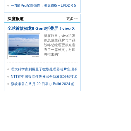
能硬
一加8 Pro配置强悍：骁龙865 + LPDDR 5
+ U
深度报道
更多>>
全球首款骁龙8 Gen3折叠屏！vivo X
就在昨日，vivo品牌
副总裁兼品牌与产品
战略总经理贾净东发
布了一篇长文，对即
将推出的"
理大科学家利用量子微型处理器芯片实现革
命
NTT在中国香港领先推出全新液体冷却技术
及
微软准备在 5 月 20 日举办 Build 2024 前