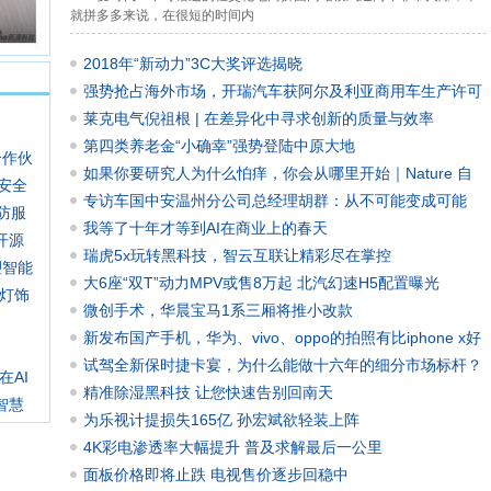
就拼多多来说，在很短的时间内
2018年“新动力”3C大奖评选揭晓
强势抢占海外市场，开瑞汽车获阿尔及利亚商用车生产许可
莱克电气倪祖根 | 在差异化中寻求创新的质量与效率
第四类养老金“小确幸”强势登陆中原大地
合作伙
如果你要研究人为什么怕痒，你会从哪里开始｜Nature 自
网安全
然科研
专访车国中安温州分公司总经理胡群：从不可能变成可能
防服
我等了十年才等到AI在商业上的春天
合开源
瑞虎5x玩转黑科技，智云互联让精彩尽在掌控
重塑智能
大6座“双T”动力MPV或售8万起 北汽幻速H5配置曝光
灯饰
微创手术，华晨宝马1系三厢将推小改款
新发布国产手机，华为、vivo、oppo的拍照有比iphone x好
吗？
试驾全新保时捷卡宴，为什么能做十六年的细分市场标杆？
AI
精准除湿黑科技 让您快速告别回南天
智慧
为乐视计提损失165亿 孙宏斌欲轻装上阵
4K彩电渗透率大幅提升 普及求解最后一公里
面板价格即将止跌 电视售价逐步回稳中