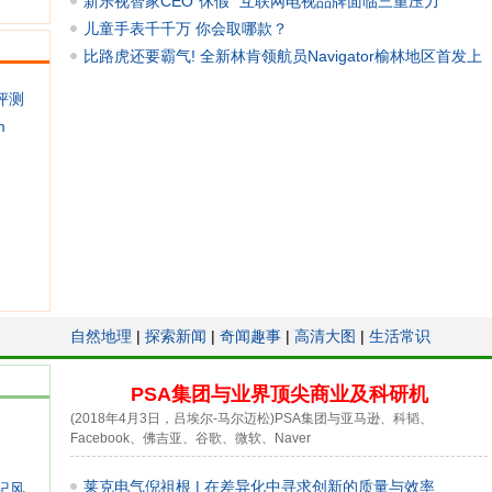
新乐视智家CEO“休假” 互联网电视品牌面临三重压力
儿童手表千千万 你会取哪款？
比路虎还要霸气! 全新林肯领航员Navigator榆林地区首发上
市
8评测
m
自然地理
|
探索新闻
|
奇闻趣事
|
高清大图
|
生活常识
PSA集团与业界顶尖商业及科研机
(2018年4月3日，吕埃尔-马尔迈松)PSA集团与亚马逊、科韬、
Facebook、佛吉亚、谷歌、微软、Naver
莱克电气倪祖根 | 在差异化中寻求创新的质量与效率
纪风