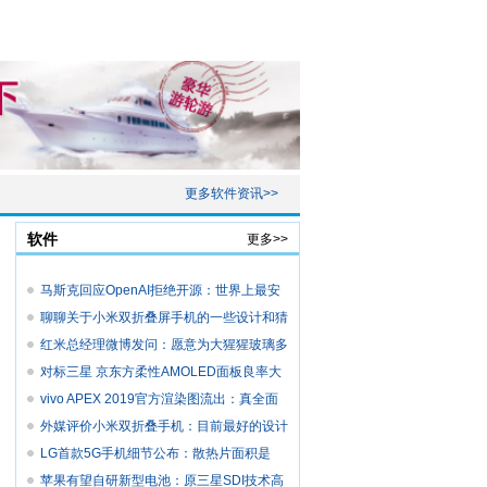
更多软件资讯>>
软件
更多>>
马斯克回应OpenAI拒绝开源：世界上最安
全的
聊聊关于小米双折叠屏手机的一些设计和猜
想
红米总经理微博发问：愿意为大猩猩玻璃多
付
对标三星 京东方柔性AMOLED面板良率大
幅提
vivo APEX 2019官方渲染图流出：真全面
屏，
外媒评价小米双折叠手机：目前最好的设计
LG首款5G手机细节公布：散热片面积是
V40的2
苹果有望自研新型电池：原三星SDI技术高