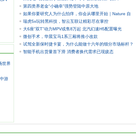
第四类养老金“小确幸”强势登陆中原大地
如果你要研究人为什么怕痒，你会从哪里开始｜Nature 自
然科研
瑞虎5x玩转黑科技，智云互联让精彩尽在掌控
大6座“双T”动力MPV或售8万起 北汽幻速H5配置曝光
微创手术，华晨宝马1系三厢将推小改款
试驾全新保时捷卡宴，为什么能做十六年的细分市场标杆？
智能手机出货量首下滑 消费者换代需求已现疲态
场世界
中游