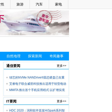
女性
旅游
汽车
家电
自然地理
探索新闻
奇闻趣事
通信要闻
更多>>
绿芯的NVMe NANDrive®固态硬盘已在重
点工业
艾睿电子联合威世科技推出适用于轻型电动
汽
MMITA 推出首个手机应用程式 以扩增实境
技
IT要闻
更多>>
HDC 2020：润和软件首发HiSpark系列智