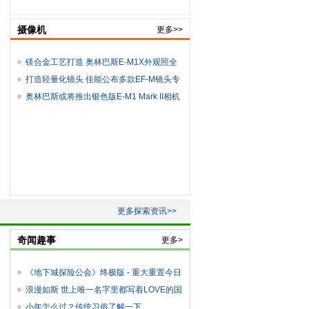
摄像机
更多>>
镁合金工艺打造 奥林巴斯E-M1X外观照全
方位
打造轻量化镜头 佳能公布多款EF-M镜头专
利
奥林巴斯或将推出银色版E-M1 Mark II相机
更多探索资讯>>
奇闻趣事
更多>
《地下城探险公会》终极版 - 重大重置今日
浪漫如斯 世上唯一名字里都写着LOVE的国
度
小年怎么过？传统习俗了解一下