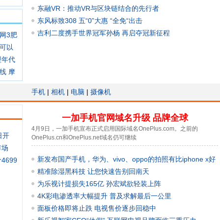
东融VR：推动VR与区块链结合的先行者
东风标致308 五“0”大惠 “全免“出击
吉利二度携手世界冠军孙杨 再启夺冠新征程
网3肥
可以
型年代
线 摩
手机
|
相机
|
电脑
|
摄像机
一加手机官网域名升级 品牌全球
4月9日，一加手机宣布正式启用国际域名OnePlus.com。之前的
日开
OnePlus.cn和OnePlus.net域名仍可继续
市场
新发布国产手机，华为、vivo、oppo的拍照有比iphone x好
4699
吗？
精准除湿黑科技 让您快速告别回南天
为乐视计提损失165亿 孙宏斌欲轻装上阵
4K彩电渗透率大幅提升 普及求解最后一公里
面板价格即将止跌 电视售价逐步回稳中