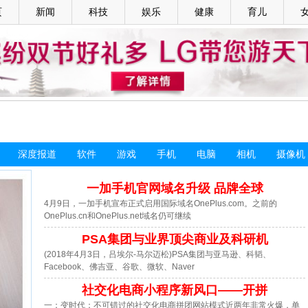
页
新闻
科技
娱乐
健康
育儿
深度报道
软件
游戏
手机
电脑
相机
摄像机
一加手机官网域名升级 品牌全球
4月9日，一加手机宣布正式启用国际域名OnePlus.com。之前的
OnePlus.cn和OnePlus.net域名仍可继续
PSA集团与业界顶尖商业及科研机
(2018年4月3日，吕埃尔-马尔迈松)PSA集团与亚马逊、科韬、
Facebook、佛吉亚、谷歌、微软、Naver
社交化电商小程序新风口——开拼
一：变时代：不可错过的社交化电商拼团网站模式近两年非常火爆，单