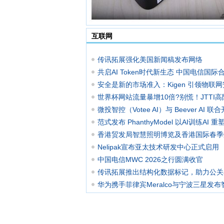
互联网
传讯拓展强化美国新闻稿发布网络
共启AI Token时代新生态 中国电信国际
伴
安全是新的市场准入：Kigen 引领物联
时代
世界杯网站流量暴增10倍?别慌！JTTI高
务器
微投智控（Votee AI）与 Beever AI 联
Be
范式发布 PhanthyModel 以AI训练AI 
建
香港贸发局智慧照明博览及香港国际春季
展四
Nelipak宣布亚太技术研发中心正式启用
中国电信MWC 2026之行圆满收官
传讯拓展推出结构化数据标记，助力公关在
时代
华为携手菲律宾Meralco与宁波三星发布
配电