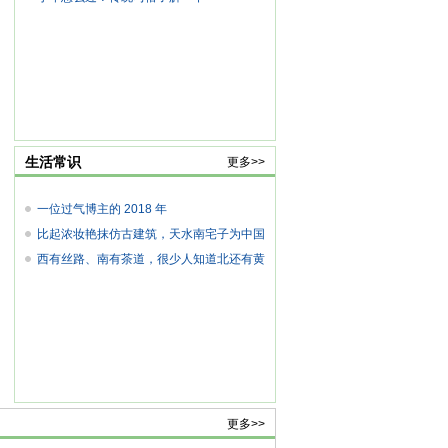
生活常识
更多>>
一位过气博主的 2018 年
比起浓妆艳抹仿古建筑，天水南宅子为中国
罕
西有丝路、南有茶道，很少人知道北还有黄
金
更多>>