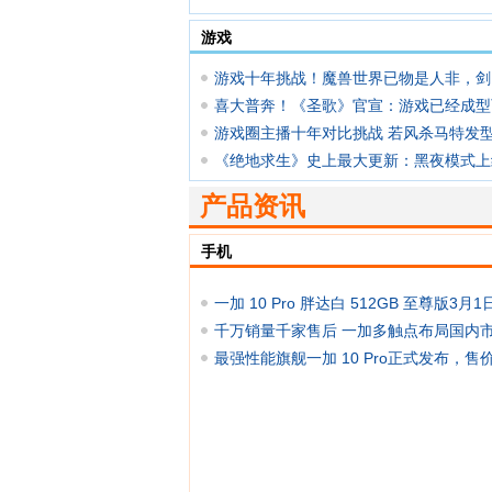
游戏
游戏十年挑战！魔兽世界已物是人非，剑
宅
喜大普奔！《圣歌》官宣：游戏已经成型
发售
游戏圈主播十年对比挑战 若风杀马特发
感
《绝地求生》史上最大更新：黑夜模式上
托
产品资讯
手机
一加 10 Pro 胖达白 512GB 至尊版3月1
售，
千万销量千家售后 一加多触点布局国内
最强性能旗舰一加 10 Pro正式发布，售价
元