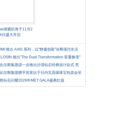
isse闺蜜趴将于11月2
4日盛大开启
UMI 推出 AXIS 系列，以"静谧创新"诠释现代生活
ELOSIN 推出"The Dual Transformation 双重焕变"
比尔斯集团进一步推出沙漠钻石经典设计款式 亮
比尔斯集团携手苏富比于日内瓦高级珠宝拍卖会呈
然钻石闪耀2026年MET GALA盛典红毯