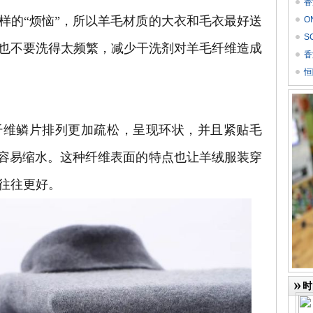
香
的“烦恼”，所以羊毛材质的大衣和毛衣最好送
O
价
S
也不要洗得太频繁，减少干洗剂对羊毛纤维造成
Res
香
恒
维鳞片排列更加疏松，呈现环状，并且紧贴毛
不容易缩水。这种纤维表面的特点也让羊绒服装穿
往往更好。
时