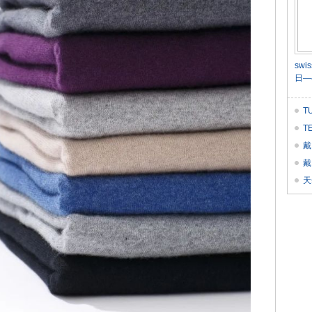
sw
日—
T
T
戴
戴
天