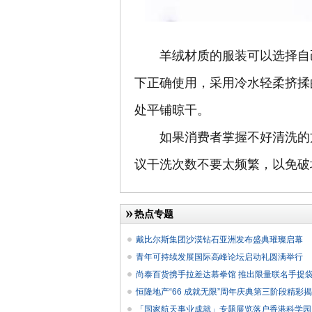
羊绒材质的服装可以选择自己
下正确使用，采用冷水轻柔挤揉
处平铺晾干。
如果消费者掌握不好清洗的方
议干洗次数不要太频繁，以免破
热点专题
戴比尔斯集团沙漠钻石亚洲发布盛典璀璨启幕
青年可持续发展国际高峰论坛启动礼圆满举行
尚泰百货携手拉差达慕拳馆 推出限量联名手提
恒隆地产“66 成就无限”周年庆典第三阶段精彩揭
「国家航天事业成就」专题展览落户香港科学园