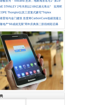
港愉景湾「Toscana 意涛」地标海景名宅1* 第19-
NE STANLEY 2号洋房以2.68亿港元售出* 实用呎
COPE Thonglor以其三层复式豪宅"Triplex
iden
港置地与金门建筑 首度将CarbonCure低碳混凝土
隆地产“66成就无限”周年庆典第二阶段精彩启幕
尚