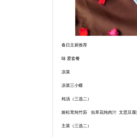
春日主厨推荐
味 爱套餐
凉菜
凉菜三小蝶
炖汤（三选二）
姬松茸炖竹荪 虫草花炖肉汁 文思豆腐
主菜（三选二）