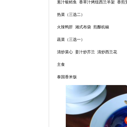
葱汁银鳕鱼 香草汁烤纽西兰羊架 香煎
热菜（三选二）
火辣鸭肝 湘式布袋 煎酿杭椒
蔬菜（三选一）
清炒菜心 姜汁炒芥兰 清炒西兰花
主食
泰国香米饭