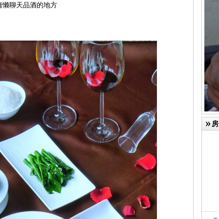
慵懒聊天品酒的地方
房