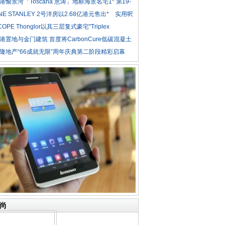
港愉景湾「Toscana 意涛」地标海景名宅1* 第19-
NE STANLEY 2号洋房以2.68亿港元售出* 实用呎
COPE Thonglor以其三层复式豪宅"Triplex
iden
港置地与金门建筑 首度将CarbonCure低碳混凝土
隆地产“66成就无限”周年庆典第二阶段精彩启幕
尚