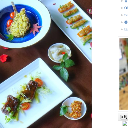
香
O
价
S
Res
香
恒
时