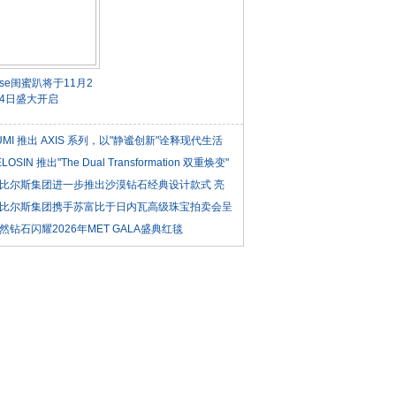
isse闺蜜趴将于11月2
4日盛大开启
UMI 推出 AXIS 系列，以"静谧创新"诠释现代生活
ELOSIN 推出"The Dual Transformation 双重焕变"
比尔斯集团进一步推出沙漠钻石经典设计款式 亮
比尔斯集团携手苏富比于日内瓦高级珠宝拍卖会呈
然钻石闪耀2026年MET GALA盛典红毯