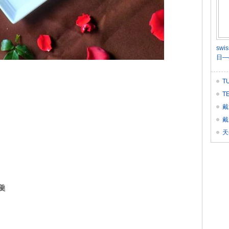
sw
日—
T
T
戴
戴
天
羹